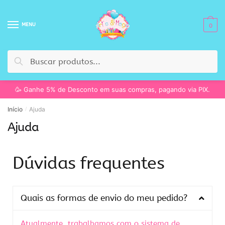
MENU
0
Pesquisar
🥳 Ganhe 5% de Desconto em suas compras, pagando via PIX.
Início
Ajuda
/
Ajuda
Dúvidas frequentes
Quais as formas de envio do meu pedido?
Atualmente, trabalhamos com o sistema de