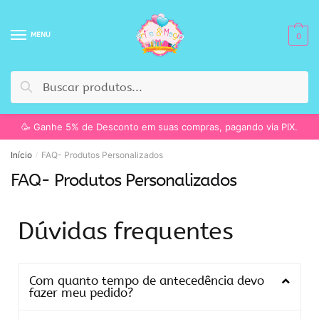
MENU
0
Pesquisar
🥳 Ganhe 5% de Desconto em suas compras, pagando via PIX.
Início
FAQ- Produtos Personalizados
/
FAQ- Produtos Personalizados
Dúvidas frequentes
Com quanto tempo de antecedência devo
fazer meu pedido?