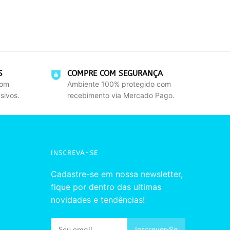
S
COMPRE COM SEGURANÇA
com
Ambiente 100% protegido com
sivos.
recebimento via Mercado Pago.
INSCREVA-SE
Cadastre-se em nossa newsletter,
fique por dentro das ultimas
novidades e tendências!