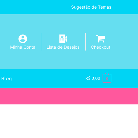
Sugestão de Temas
Minha Conta
Lista de Desejos
Checkout
Blog
R$
0,00
0