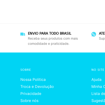
ENVIO PARA TODO BRASIL
AT
Receba seus produtos com mais
Sup
comodidade e praticidade.
SOBRE
NO SITE
Nossa Politica
Ajuda
Troca e Devolução
Minha 
Privacidade
Lista d
Sobre nós
Sugest