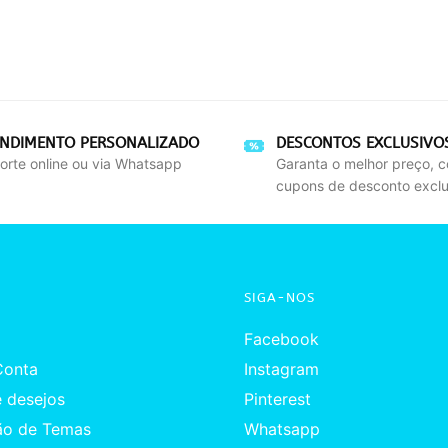
ENDIMENTO PERSONALIZADO
DESCONTOS EXCLUSIVO
orte online ou via Whatsapp
Garanta o melhor preço, 
cupons de desconto exclu
SIGA-NOS
Facebook
Conta
Instagram
e desejos
Pinterest
ão de Temas
Whatsapp