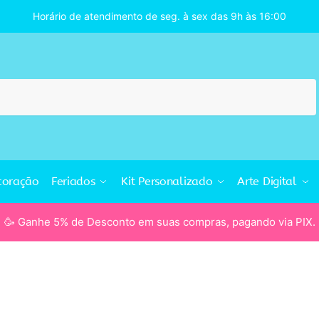
Horário de atendimento de seg. à sex das 9h às 16:00
coração
Feriados
Kit Personalizado
Arte Digital
🥳 Ganhe 5% de Desconto em suas compras, pagando via PIX.