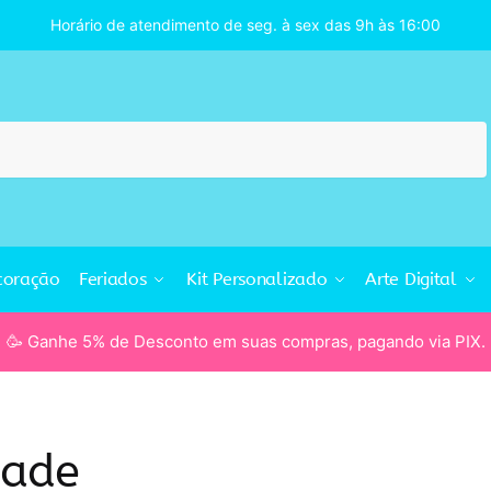
Horário de atendimento de seg. à sex das 9h às 16:00
coração
Feriados
Kit Personalizado
Arte Digital
🥳 Ganhe 5% de Desconto em suas compras, pagando via PIX.
dade