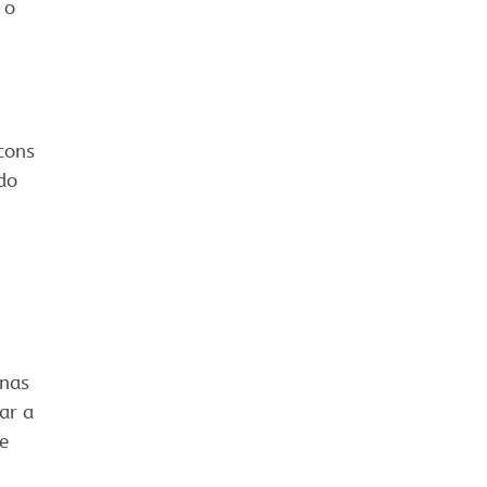
 o
cons
do
 nas
ar a
e