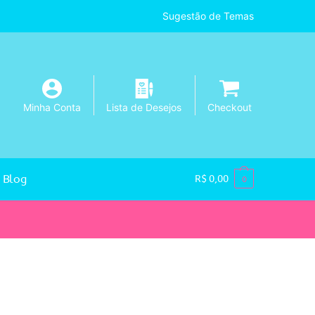
Sugestão de Temas
Minha Conta
Lista de Desejos
Checkout
Blog
R$
0,00
0