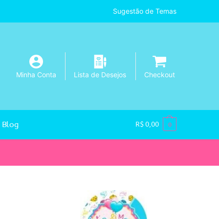
Sugestão de Temas
Minha Conta
Lista de Desejos
Checkout
Blog
R$
0,00
0