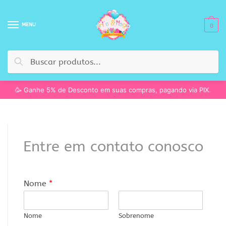
MENU
0
Pesquisar
🥳 Ganhe 5% de Desconto em suas compras, pagando via PIX.
Entre em contato conosco
Nome
*
Nome
Sobrenome