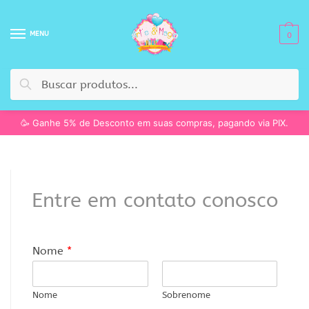
MENU
0
Pesquisar
🥳 Ganhe 5% de Desconto em suas compras, pagando via PIX.
Entre em contato conosco
Nome
*
Nome
Sobrenome